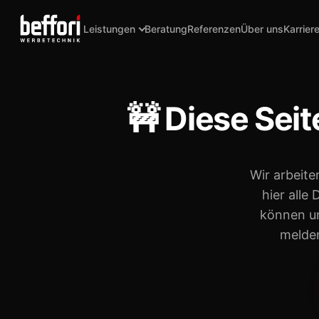
Leistungen
Beratung
Referenzen
Über uns
Karrier
🚧 Diese Seit
Wir arbeite
hier alle 
können un
melden