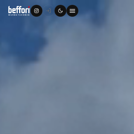
Aufkleber + Etiketten
Magnetfolie
Fensterbeschriftung
Fahrzeugbeschriftung
DISPLAYS, MESSE & EVENTS
Roll-Up Displays
Kundenstopper
Messewände / Theken
Alles für den Messestand
Faltpavillon