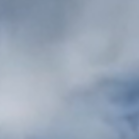
FIRMENAUSSTATTUNG
Textilbeschriftung
Werbeartikel
KLASSISCHE PRINTPRODUKTE
Druckprodukte
Broschüren
Stempel
GESTALTUNG
Grafikdesign