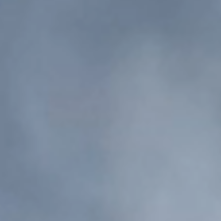
Beachflags + Fahnen
Schlüsselbänder
LICHTWERBUNG
Leuchtkästen
Lichtwerbeanlagen
(LED) Spannrahmen
LED Neonschilder
BANNER & PAPIER
Banner + Planen
XXL Plakate
Tapeten