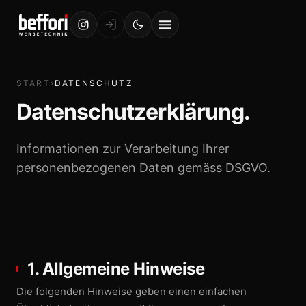
Aufkleber + Etiketten
Magnetfolie
Fensterbeschriftung
START
›
DATENSCHUTZ
Fahrzeugbeschriftung
Datenschutz­erklärung.
DISPLAYS, MESSE & EVENTS
Informationen zur Verarbeitung Ihrer
personenbezogenen Daten gemäss DSGVO.
Roll-Up Displays
Kundenstopper
Messewände / Theken
Alles für den Messestand
1. Allgemeine Hinweise
Faltpavillon
Die folgenden Hinweise geben einen einfachen