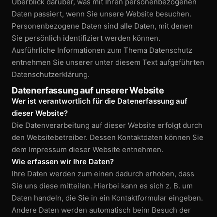
Beachflags + Fahnen
Überblick darüber, was mit Ihren personen­bezogenen
Daten passiert, wenn Sie unsere Website besuchen.
Schlüsselbänder
Personen­bezogene Daten sind alle Daten, mit denen
Sie persönlich identifiziert werden können.
LICHTWERBUNG
Ausführliche Informationen zum Thema Datenschutz
entnehmen Sie unserer unter diesem Text aufgeführten
Leuchtkästen
Datenschutz­erklärung.
Lichtwerbeanlagen
Datenerfassung auf unserer Website
Wer ist verantwortlich für die Datenerfassung auf
(LED) Spannrahmen
dieser Website?
Die Datenverarbeitung auf dieser Website erfolgt durch
LED Neonschilder
den Website­betreiber. Dessen Kontaktdaten können Sie
dem Impressum dieser Website entnehmen.
BANNER & PAPIER
Wie erfassen wir Ihre Daten?
Banner + Planen
Ihre Daten werden zum einen dadurch erhoben, dass
Sie uns diese mitteilen. Hierbei kann es sich z. B. um
XXL Plakate
Daten handeln, die Sie in ein Kontaktformular eingeben.
Andere Daten werden automatisch beim Besuch der
Tapeten