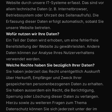
Website durch unsere IT-Systeme erfasst. Das sind vor
allem technische Daten (z. B. Internet­browser,
FIRMENAUSSTATTUNG
Betriebssystem oder Uhrzeit des Seiten­aufrufs). Die
Textilbeschriftung
Erfassung dieser Daten erfolgt automatisch, sobald Sie
unsere Website betreten.
Werbeartikel
Wofür nutzen wir Ihre Daten?
Ein Teil der Daten wird erhoben, um eine fehlerfreie
KLASSISCHE PRINTPRODUKTE
Bereitstellung der Website zu gewährleisten. Andere
Daten können zur Analyse Ihres Nutzer­verhaltens
Druckprodukte
verwendet werden.
Broschüren
Welche Rechte haben Sie bezüglich Ihrer Daten?
Sie haben jederzeit das Recht unentgeltlich Auskunft
Stempel
über Herkunft, Empfänger und Zweck Ihrer
gespeicherten personen­bezogenen Daten zu erhalten.
GESTALTUNG
Sie haben ausserdem ein Recht, die Berichtigung,
Sperrung oder Löschung dieser Daten zu verlangen.
Grafikdesign
Hierzu sowie zu weiteren Fragen zum Thema
Datenschutz können Sie sich jederzeit unter der im